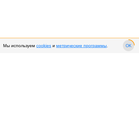
Мы используем
cookies
и
метрические программы
.
OK
Сервис и поддержка
Оплата частями
Подарочные сертификаты
Возврат и обмен товара
Возврат денежных средств
Использование Cookies