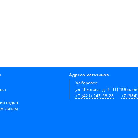
и
Адреса магазинов
Хабаровск
тва
ул. Шкотова, д. 4, ТЦ "Юбиле
+7 (421) 247-98-28
+7 (984
ий отдел
им лицам