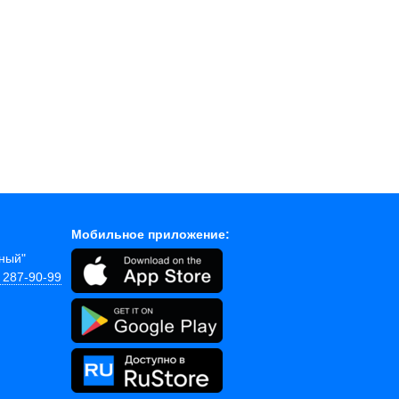
Мобильное приложение:
йный"
) 287-90-99