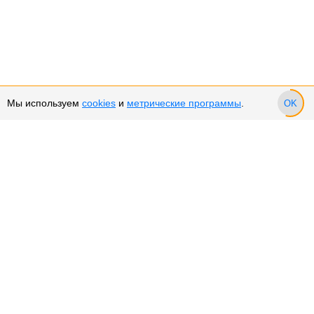
Мы используем
cookies
и
метрические программы
.
OK
Сервис и поддержка
Оплата частями
Подарочные сертификаты
Возврат и обмен товара
Возврат денежных средств
Использование Cookies