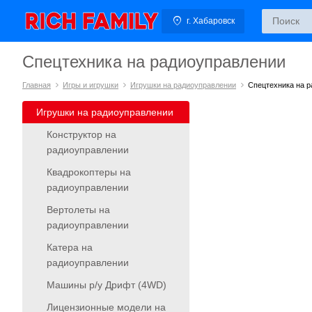
г. Хабаровск
Спецтехника на радиоуправлении
Главная
Игры и игрушки
Игрушки на радиоуправлении
Спецтехника на 
Игрушки на радиоуправлении
Конструктор на
радиоуправлении
Квадрокоптеры на
радиоуправлении
Вертолеты на
радиоуправлении
Катера на
радиоуправлении
Машины р/у Дрифт (4WD)
Лицензионные модели на