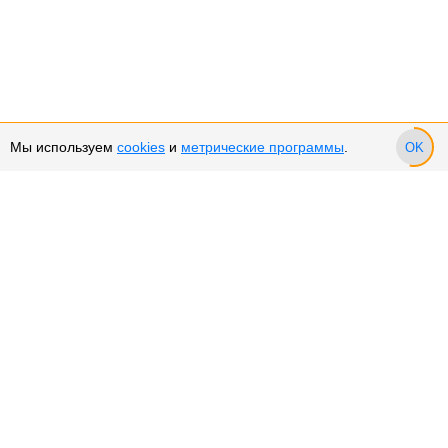
Мы используем
cookies
и
метрические программы
.
OK
Сервис и поддержка
Оплата частями
Подарочные сертификаты
Возврат и обмен товара
Возврат денежных средств
Использование Cookies