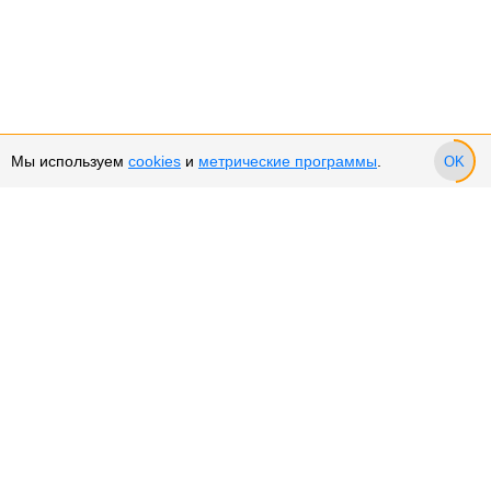
Мы используем
cookies
и
метрические программы
.
OK
Сервис и поддержка
Оплата частями
Подарочные сертификаты
Возврат и обмен товара
Возврат денежных средств
Использование Cookies