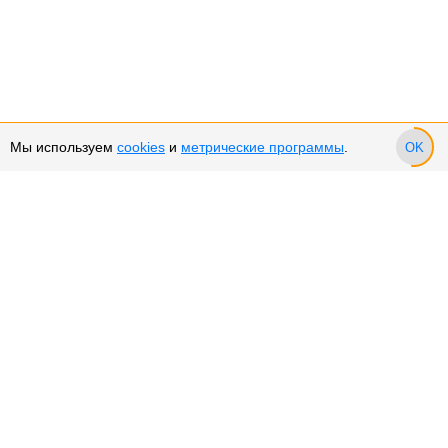
Мы используем
cookies
и
метрические программы
.
OK
Сервис и поддержка
Оплата частями
Подарочные сертификаты
Возврат и обмен товара
Возврат денежных средств
Использование Cookies