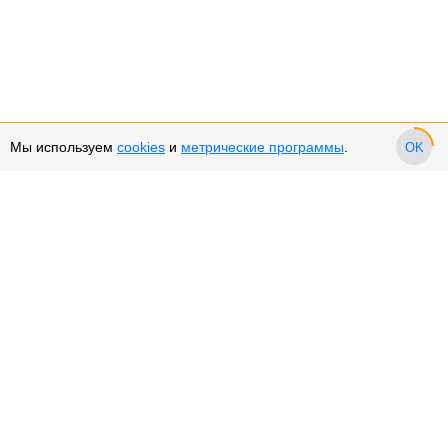
Мы используем
cookies
и
метрические программы
.
OK
Сервис и поддержка
Оплата частями
Подарочные сертификаты
Возврат и обмен товара
Возврат денежных средств
Использование Cookies