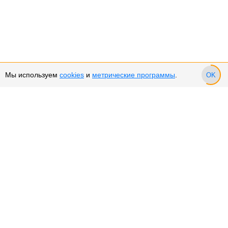
Мы используем
cookies
и
метрические программы
.
OK
Сервис и поддержка
Оплата частями
Подарочные сертификаты
Возврат и обмен товара
Возврат денежных средств
Использование Cookies