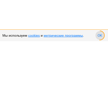
Мы используем
cookies
и
метрические программы
.
OK
Сервис и поддержка
Оплата частями
Подарочные сертификаты
Возврат и обмен товара
Возврат денежных средств
Использование Cookies