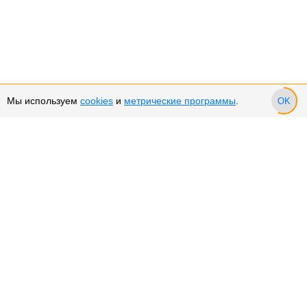
Мы используем
cookies
и
метрические программы
.
OK
Сервис и поддержка
Оплата частями
Подарочные сертификаты
Возврат и обмен товара
Возврат денежных средств
Использование Cookies