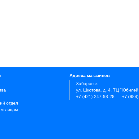
и
Адреса магазинов
Хабаровск
тва
ул. Шкотова, д. 4, ТЦ "Юбиле
+7 (421) 247-98-28
+7 (984
ий отдел
им лицам