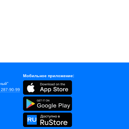
Мобильное приложение:
йный"
) 287-90-99