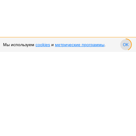
Мы используем
cookies
и
метрические программы
.
OK
Сервис и поддержка
Оплата частями
Подарочные сертификаты
Возврат и обмен товара
Возврат денежных средств
Использование Cookies