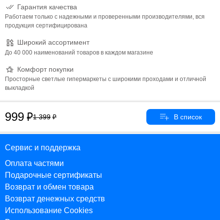
Гарантия качества
протеканий. Мягкие материалы обеспечат маленьким
Работаем только с надежными и проверенными производителями, вся
экспертам дополнительный комфорт. Инновационные трусики-
продукция сертифицирована
подгузники Huggies Dry eXpert с Х-каналами не содержат
отдушек, хлора и латекса. Яркий и веселый дизайн подойдет и
Широкий ассортимент
мальчикам, и девочкам
До 40 000 наименований товаров в каждом магазине
Комфорт покупки
Просторные светлые гипермаркеты с широкими проходами и отличной
выкладкой
999
1 399
Сервис и поддержка
Оплата частями
Подарочные сертификаты
Возврат и обмен товара
Возврат денежных средств
Использование Cookies