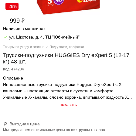
-28%
999
Наличие в магазинах:
ул. Шкотова, д. 4, ТЦ "Юбилейный"
Товары по уходу и гигиене
Подгузники, салфетки
Трусики-подгузники HUGGIES Dry eXpert 5 (12-17
кг) 48 шт.
Код: 474284
Описание
Инновационные трусики-подгузники Huggies Dry eXpert с Х-
каналами – настоящие эксперты в сухости и комфорте.
Уникальные Х-каналы, словно воронка, впитывают жидкость Х2
быстрее и равномерно распределяют ее. Технология FlexFit:
показать
трусики остаются удобными и пластичными даже в
наполненном виде, и никакого комка между ножек.
Технологичный суперабсорбент надежно удерживает влагу
Выгодная цена
внутри надолго. Кожа малыша остается сухой до 12 часов.
Мы предлагаем оптимальные цены на все группы товаров
Эластичные барьерчики обеспечивают двойную защиту от