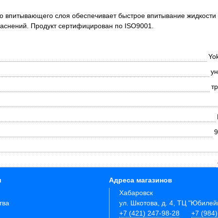
о впитывающего слоя обеспечивает быстрое впитывание жидкости
раснений. Продукт сертифицирован по ISO9001.
Yo
ун
т
9
и
Адреса магазинов
Хабаровск
тва
ул. Шкотова, д. 4, ТЦ "Юбиле
+7 (421) 247-98-28
+7 (984