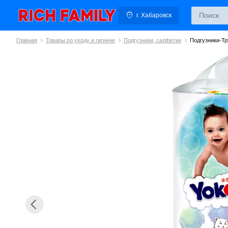
г. Хабаровск
Главная
Товары по уходу и гигиене
Подгузники, салфетки
Подгузники-Тр