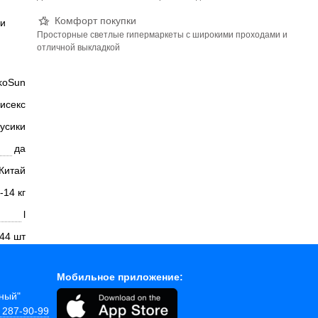
Комфорт покупки
 и
Просторные светлые гипермаркеты с широкими проходами и
отличной выкладкой
koSun
исекс
русики
да
Китай
-14 кг
l
44 шт
Мобильное приложение:
йный"
) 287-90-99