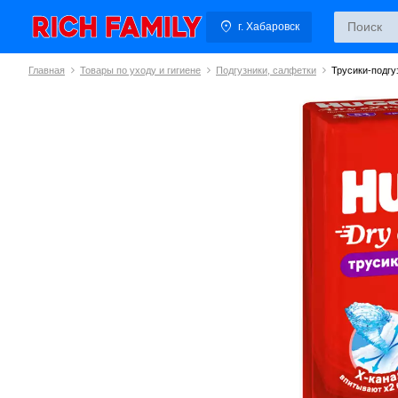
г. Хабаровск
Главная
Товары по уходу и гигиене
Подгузники, салфетки
Трусики-подгуз