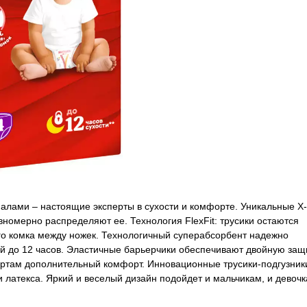
налами – настоящие эксперты в сухости и комфорте. Уникальные Х-
вномерно распределяют ее. Технология FlexFit: трусики остаются
го комка между ножек. Технологичный суперабсорбент надежно
ой до 12 часов. Эластичные барьерчики обеспечивают двойную защ
ертам дополнительный комфорт. Инновационные трусики-подгузник
и латекса. Яркий и веселый дизайн подойдет и мальчикам, и девоч