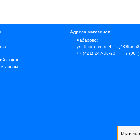
и
Адреса магазинов
Хабаровск
тва
ул. Шкотова, д. 4, ТЦ "Юбиле
+7 (421) 247-98-28
+7 (984
ий отдел
им лицам
Мы испо