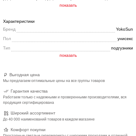
времени и защищая кожу малыша от покраснений.
показать
Анатомическая форма и мягкая поверхность подгузника
обеспечивают комфортное прилегание.
Характеристики
Бренд
YokoSun
Пол
унисекс
Тип
подгузники
Выгодная цена
Мы предлагаем оптимальные цены на все группы товаров
Гарантия качества
Работаем только с надежными и проверенными производителями, вся
продукция сертифицирована
Широкий ассортимент
До 40 000 наименований товаров в каждом магазине
Комфорт покупки
Просторные светлые гипермаркеты с широкими проходами и отличной