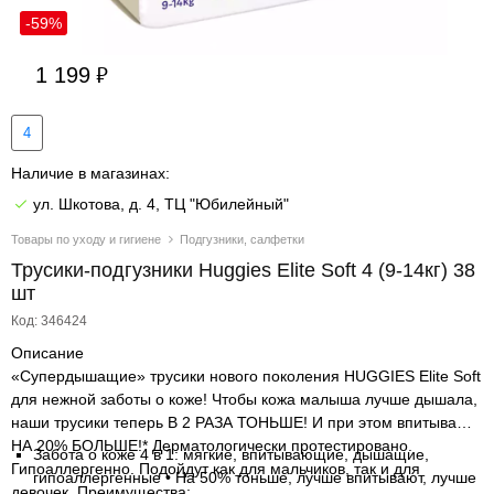
-59%
1 199
4
Наличие в магазинах:
ул. Шкотова, д. 4, ТЦ "Юбилейный"
Товары по уходу и гигиене
Подгузники, салфетки
Трусики-подгузники Huggies Elite Soft 4 (9-14кг) 38
шт
Код: 346424
Описание
«Супердышащие» трусики нового поколения HUGGIES Elite Soft
для нежной заботы о коже! Чтобы кожа малыша лучше дышала,
наши трусики теперь В 2 РАЗА ТОНЬШЕ! И при этом впитывают
НА 20% БОЛЬШЕ!* Дерматологически протестировано.
Забота о коже 4 в 1: мягкие, впитывающие, дышащие,
Гипоаллергенно. Подойдут как для мальчиков, так и для
гипоаллергенные • На 50% тоньше, лучше впитывают, лучше
девочек. Преимущества: