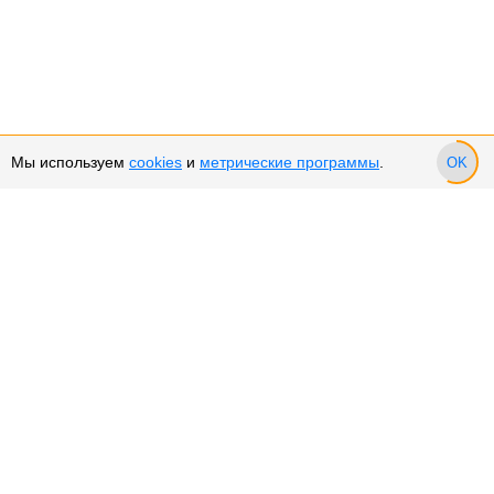
Мы используем
cookies
и
метрические программы
.
OK
Сервис и поддержка
Оплата частями
Подарочные сертификаты
Возврат и обмен товара
Возврат денежных средств
Использование Cookies