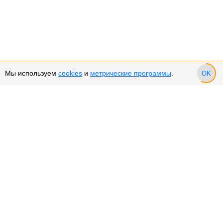
Мы используем
cookies
и
метрические программы
.
OK
Сервис и поддержка
Оплата частями
Подарочные сертификаты
Возврат и обмен товара
Возврат денежных средств
Использование Cookies