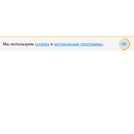
Мы используем
cookies
и
метрические программы
.
OK
Сервис и поддержка
Оплата частями
Подарочные сертификаты
Возврат и обмен товара
Возврат денежных средств
Использование Cookies