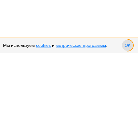
Мы используем
cookies
и
метрические программы
.
OK
Сервис и поддержка
Оплата частями
Подарочные сертификаты
Возврат и обмен товара
Возврат денежных средств
Использование Cookies