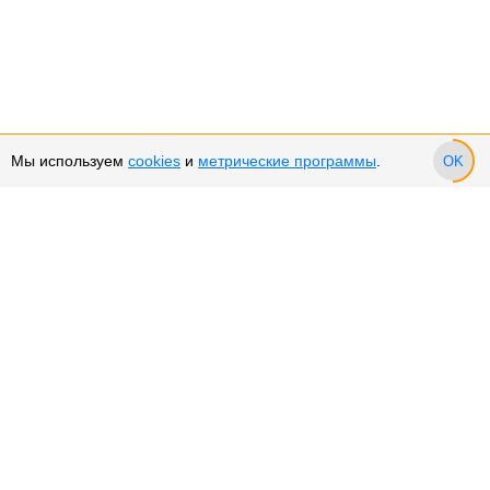
Мы используем
cookies
и
метрические программы
.
OK
Сервис и поддержка
Оплата частями
Подарочные сертификаты
Возврат и обмен товара
Возврат денежных средств
Использование Cookies