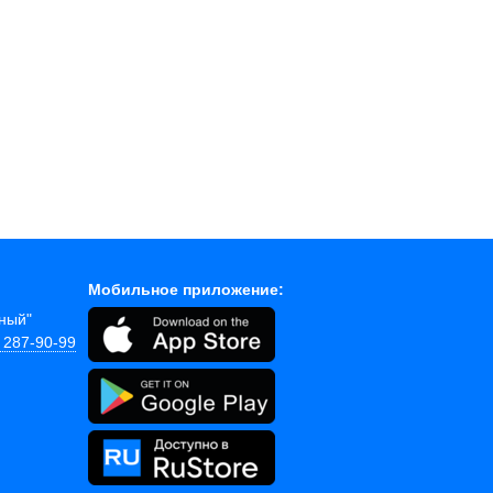
Мобильное приложение:
йный"
) 287-90-99