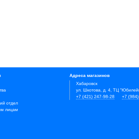
и
Адреса магазинов
Хабаровск
тва
ул. Шкотова, д. 4, ТЦ "Юбиле
+7 (421) 247-98-28
+7 (984
ий отдел
им лицам