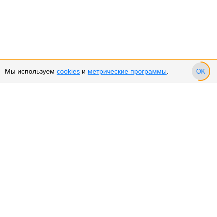
Мы используем
cookies
и
метрические программы
.
OK
Сервис и поддержка
Оплата частями
Подарочные сертификаты
Возврат и обмен товара
Возврат денежных средств
Использование Cookies