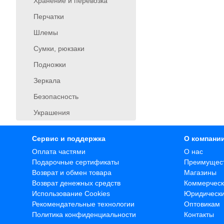
Хранение и перевозка
Перчатки
Шлемы
Сумки, рюкзаки
Подножки
Зеркала
Безопасность
Украшения
Сервис и поддержка
О компани
Оплата частями
О нас
Подарочные сертификаты
Преимущес
Возврат и обмен товара
Магазины
Возврат денежных средств
Коммерческ
Использование Cookies
Юридическ
Рекомендательные технологии
Оптовикам
Политика конфиденциальности
Контакты