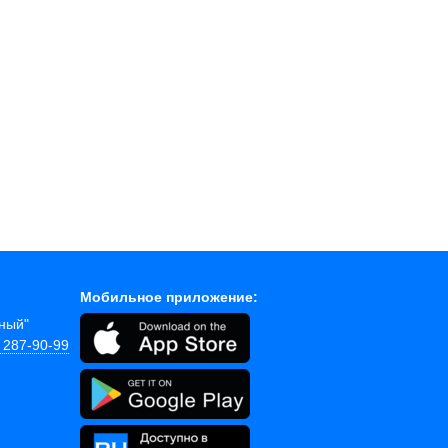
Мобильное приложение:
йный"
) 287-90-99