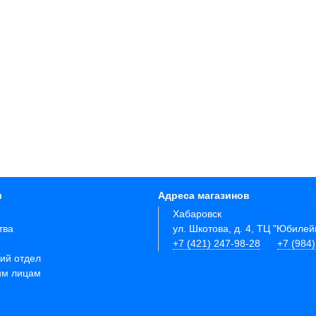
и
Адреса магазинов
Хабаровск
тва
ул. Шкотова, д. 4, ТЦ "Юбиле
+7 (421) 247-98-28
+7 (984
ий отдел
им лицам