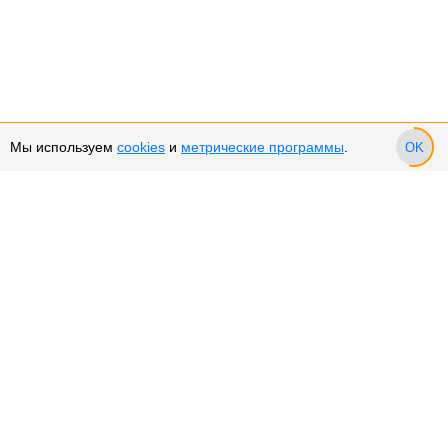
Мы используем
cookies
и
метрические программы
.
OK
Сервис и поддержка
Оплата частями
Подарочные сертификаты
Возврат и обмен товара
Возврат денежных средств
Использование Cookies