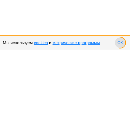
Мы используем
cookies
и
метрические программы
.
OK
Сервис и поддержка
Оплата частями
Подарочные сертификаты
Возврат и обмен товара
Возврат денежных средств
Использование Cookies