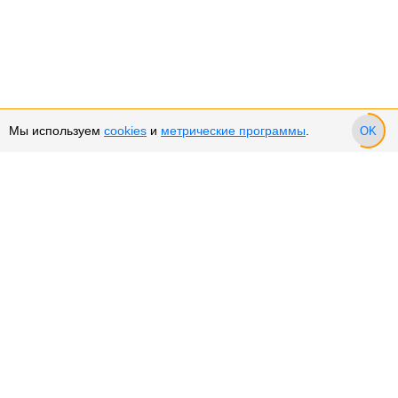
Мы используем
cookies
и
метрические программы
.
OK
Сервис и поддержка
Оплата частями
Подарочные сертификаты
Возврат и обмен товара
Возврат денежных средств
Использование Cookies