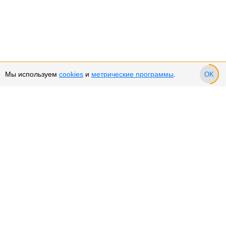
Мы используем
cookies
и
метрические программы
.
OK
Сервис и поддержка
Оплата частями
Подарочные сертификаты
Возврат и обмен товара
Возврат денежных средств
Использование Cookies