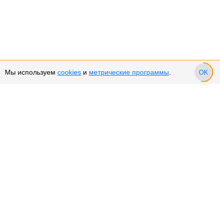
Мы используем
cookies
и
метрические программы
.
OK
Сервис и поддержка
Оплата частями
Подарочные сертификаты
Возврат и обмен товара
Возврат денежных средств
Использование Cookies