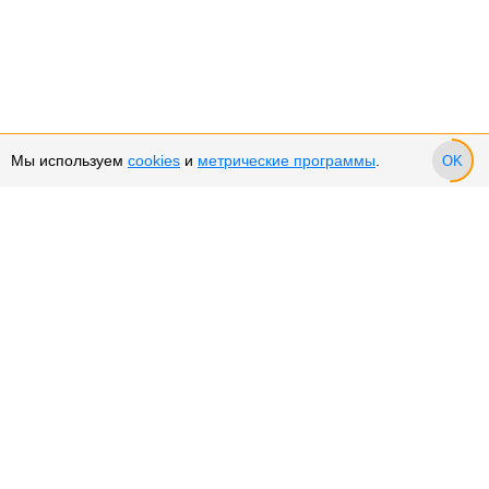
Мы используем
cookies
и
метрические программы
.
OK
Сервис и поддержка
Оплата частями
Подарочные сертификаты
Возврат и обмен товара
Возврат денежных средств
Использование Cookies