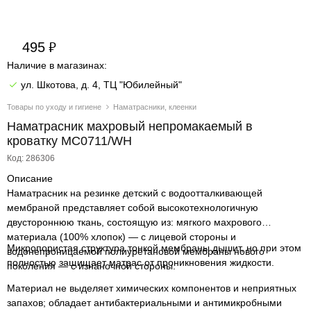
495
Наличие в магазинах:
ул. Шкотова, д. 4, ТЦ "Юбилейный"
Товары по уходу и гигиене
Наматрасники, клеенки
Наматрасник махровый непромакаемый в
кроватку MC0711/WH
Код: 286306
Описание
Наматрасник на резинке детский с водоотталкивающей
мембраной представляет собой высокотехнологичную
двустороннюю ткань, состоящую из: мягкого махрового
материала (100% хлопок) — с лицевой стороны и
Микропористая структура тонкой мембраны дышит, но при этом
водонепроницаемой полиуретановой мембраны нового
полностью защищает матрас от проникновения жидкости.
поколения — с изнаночной стороны.
Материал не выделяет химических компонентов и неприятных
запахов; обладает антибактериальными и антимикробными