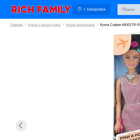
г. Хабаровск
Главная
Куклы и аксессуары
Куклы модельные
Кукла София 66001TR-