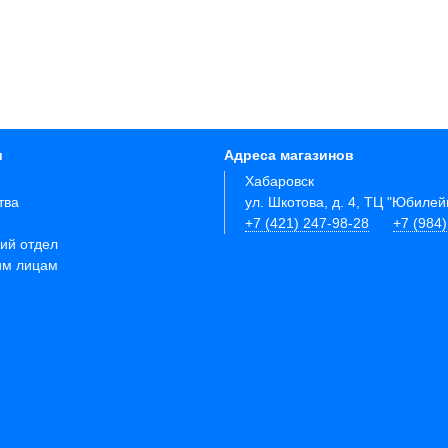
и
Адреса магазинов
Хабаровск
тва
ул. Шкотова, д. 4, ТЦ "Юбиле
+7 (421) 247-98-28
+7 (984
ий отдел
им лицам