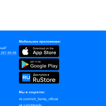
Мобильное приложение:
йный"
) 287-90-99
Мы в соцсетях:
vk.com/rich_family_official
ok.ru/richfamily