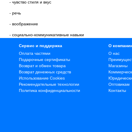
- чувство стиля и вкус
- речь
- воображение
- социально-коммуникативные навыки
Сервис и поддержка
О компани
Оплата частями
О нас
Подарочные сертификаты
Преимущес
Возврат и обмен товара
Магазины
Возврат денежных средств
Коммерческ
Использование Cookies
Юридическ
Рекомендательные технологии
Оптовикам
Политика конфиденциальности
Контакты