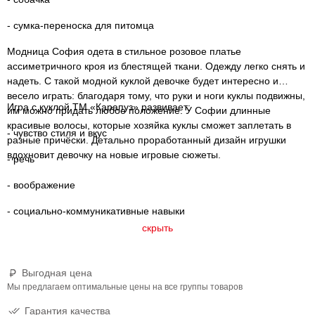
- сумка-переноска для питомца
Модница София одета в стильное розовое платье
ассиметричного кроя из блестящей ткани. Одежду легко снять и
надеть. С такой модной куклой девочке будет интересно и
весело играть: благодаря тому, что руки и ноги куклы подвижны,
Игра с куклой ТМ «Карапуз» развивает:
им можно придать любое положение. У Софии длинные
красивые волосы, которые хозяйка куклы сможет заплетать в
- чувство стиля и вкус
разные причёски. Детально проработанный дизайн игрушки
вдохновит девочку на новые игровые сюжеты.
- речь
- воображение
- социально-коммуникативные навыки
скрыть
Выгодная цена
Мы предлагаем оптимальные цены на все группы товаров
Гарантия качества