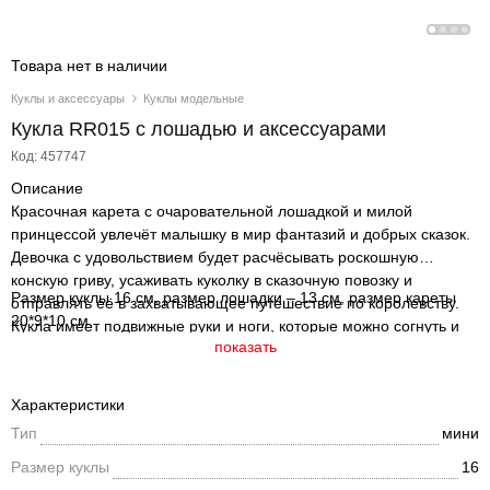
Товара нет в наличии
Куклы и аксессуары
Куклы модельные
Кукла RR015 с лошадью и аксессуарами
Код: 457747
Описание
Красочная карета с очаровательной лошадкой и милой
принцессой увлечёт малышку в мир фантазий и добрых сказок.
Девочка с удовольствием будет расчёсывать роскошную
конскую гриву, усаживать куколку в сказочную повозку и
Размер куклы 16 см, размер лошадки – 13 см, размер кареты
отправлять её в захватывающее путешествие по королевству.
20*9*10 см.
Кукла имеет подвижные руки и ноги, которые можно согнуть и
показать
придать необходимое положение.
Характеристики
Тип
мини
Размер куклы
16