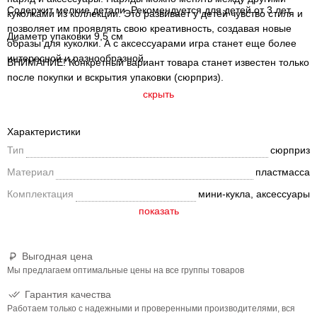
Содержит мелкие детали. Рекомендуется для детей от 3 лет.
куколками из коллекции. Это развивает у детей чувство стиля и
позволяет им проявлять свою креативность, создавая новые
Диаметр упаковки 9,5 см
образы для куколки. А с аксессуарами игра станет еще более
интересной и разнообразной.
ВНИМАНИЕ! Конкретный вариант товара станет известен только
после покупки и вскрытия упаковки (сюрприз).
скрыть
Характеристики
Тип
сюрприз
Материал
пластмасса
Комплектация
мини-кукла, аксессуары
Выгодная цена
Мы предлагаем оптимальные цены на все группы товаров
Гарантия качества
Работаем только с надежными и проверенными производителями, вся