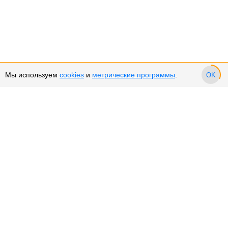
Мы используем
cookies
и
метрические программы
.
OK
Сервис и поддержка
Оплата частями
Подарочные сертификаты
Возврат и обмен товара
Возврат денежных средств
Использование Cookies