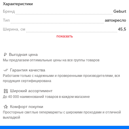
Характеристики
безопастности. Снабжено креплением Isofix , это
Бренд
Geburt
дополнительная фиксация автокресла к кузову автомобиля.
Такое фиксация применима к 95% иномарок, а такхе к LADA
Тип
автокресло
Granta, Laegus, Vesta, XRAY. Увеличенное посадочное место
Ширина, см
45,5
обеспечивает удобство в поездке, как в летней, так и зимней
одежде.
Выгодная цена
Мы предлагаем оптимальные цены на все группы товаров
Гарантия качества
Работаем только с надежными и проверенными производителями, вся
продукция сертифицирована
Широкий ассортимент
До 40 000 наименований товаров в каждом магазине
Комфорт покупки
Просторные светлые гипермаркеты с широкими проходами и отличной
выкладкой