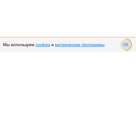
Мы используем
cookies
и
метрические программы
.
OK
Сервис и поддержка
Оплата частями
Подарочные сертификаты
Возврат и обмен товара
Возврат денежных средств
Использование Cookies