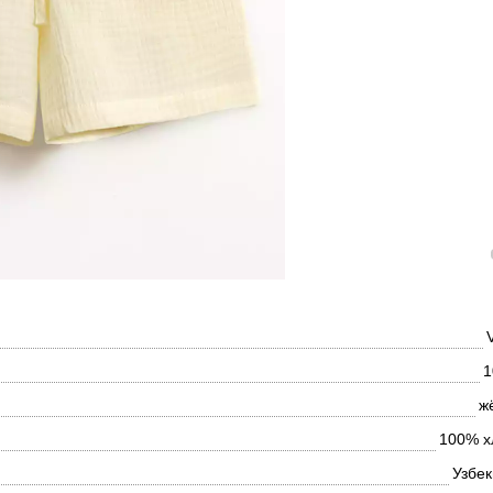
1
ж
100% х
Узбек