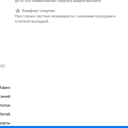
До 40 000 наименований товаров в каждом магазине
Комфорт покупки
Просторные светлые гипермаркеты с широкими проходами и
отличной выкладкой
Vulpes
синий
лопок
Китай
шорты