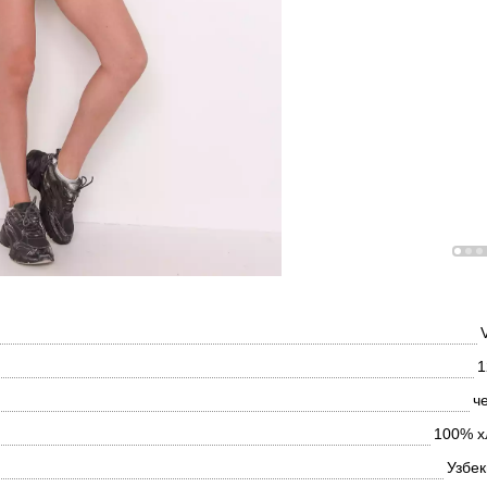
1
ч
100% х
Узбек