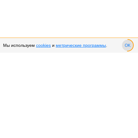
Мы используем
cookies
и
метрические программы
.
OK
Сервис и поддержка
Оплата частями
Подарочные сертификаты
Возврат и обмен товара
Возврат денежных средств
Использование Cookies