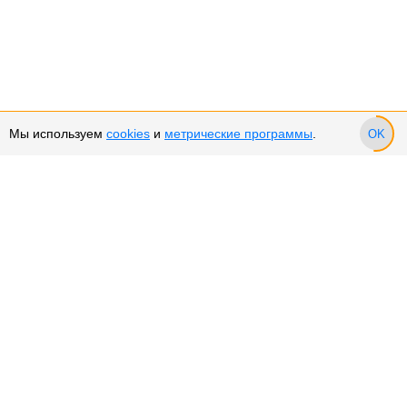
Мы используем
cookies
и
метрические программы
.
OK
Сервис и поддержка
Оплата частями
Подарочные сертификаты
Возврат и обмен товара
Возврат денежных средств
Использование Cookies