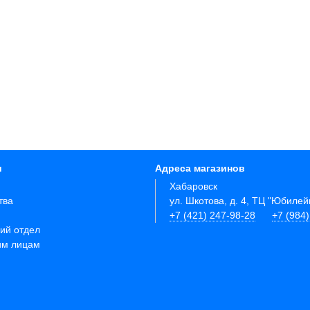
и
Адреса магазинов
Хабаровск
тва
ул. Шкотова, д. 4, ТЦ "Юбиле
+7 (421) 247-98-28
+7 (984
ий отдел
им лицам