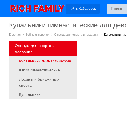
г. Хабаровск
Купальники гимнастические для дев
Главная
Всё для девочек
Одежда для спорта и плавания
Купальники гим
Одежда для спорта и
плавания
Купальники гимнастические
Юбки гимнастические
Лосины и бриджи для
спорта
Купальники