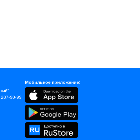
Мобильное приложение:
йный"
) 287-90-99