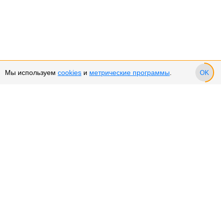
Мы используем
cookies
и
метрические программы
.
OK
Сервис и поддержка
Оплата частями
Подарочные сертификаты
Возврат и обмен товара
Возврат денежных средств
Использование Cookies