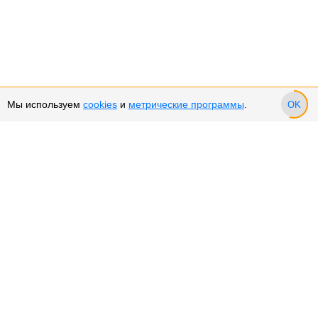
Мы используем
cookies
и
метрические программы
.
OK
Сервис и поддержка
Оплата частями
Подарочные сертификаты
Возврат и обмен товара
Возврат денежных средств
Использование Cookies