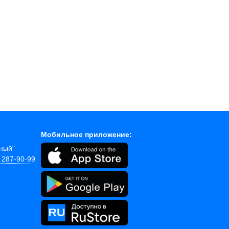
Мобильное приложение:
йный"
) 287-90-99