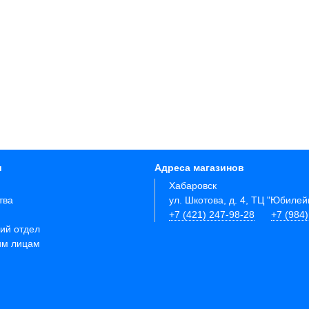
и
Адреса магазинов
Хабаровск
тва
ул. Шкотова, д. 4, ТЦ "Юбиле
+7 (421) 247-98-28
+7 (984
ий отдел
им лицам